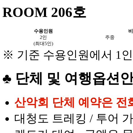
ROOM
206
호
수용인원
비
2인
주중
(최대5인)
※ 기준 수용인원에서 1
♣ 단체 및 여행옵션
산악회 단체 예약은 전
대청도 트레킹 / 투어 